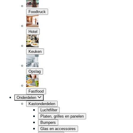
Foodtruck
Hotel
Keuken
Opslag
Fastfood
Onderdelen
Kastonderdelen
Luchtfilter
Platen, grilles en panelen
Bumpers
Glas en accessoires