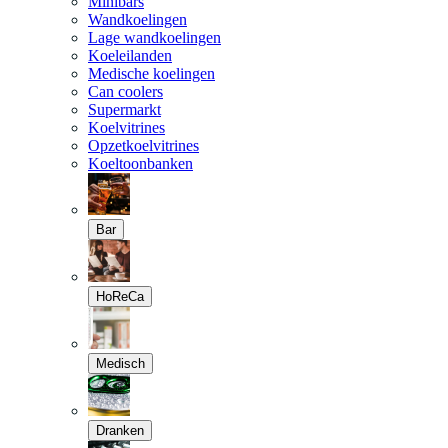
Minibars
Wandkoelingen
Lage wandkoelingen
Koeleilanden
Medische koelingen
Can coolers
Supermarkt
Koelvitrines
Opzetkoelvitrines
Koeltoonbanken
Bar
HoReCa
Medisch
Dranken