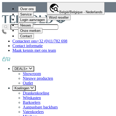
Over ons
België/Belgique - Nederlands
Service
Word reseller
Login aanvragen
Nieuws
Onze merken
Contact
Contacteer ons
+32 (0)11/782 698
Contact informatie
Maak kennis met ons team
DEALS+
Showroom
Nieuwe producten
Outlet
Koelingen
Drankenkoeling
Wijnkasten
Barkoelers
Aanpasbare backbars
Vatenkoelers