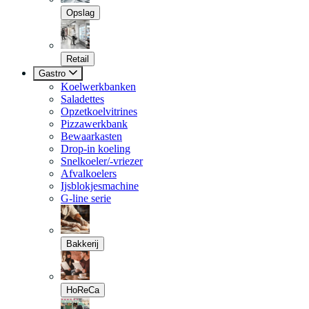
Opslag
Retail
Gastro
Koelwerkbanken
Saladettes
Opzetkoelvitrines
Pizzawerkbank
Bewaarkasten
Drop-in koeling
Snelkoeler/-vriezer
Afvalkoelers
Ijsblokjesmachine
G-line serie
Bakkerij
HoReCa