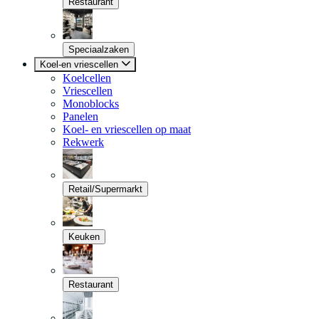
Restaurant
Speciaalzaken
Koel-en vriescellen
Koelcellen
Vriescellen
Monoblocks
Panelen
Koel- en vriescellen op maat
Rekwerk
Retail/Supermarkt
Keuken
Restaurant