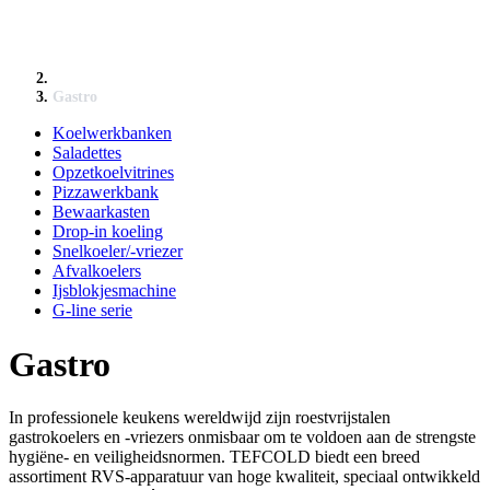
Gastro
Koelwerkbanken
Saladettes
Opzetkoelvitrines
Pizzawerkbank
Bewaarkasten
Drop-in koeling
Snelkoeler/-vriezer
Afvalkoelers
Ijsblokjesmachine
G-line serie
Gastro
In professionele keukens wereldwijd zijn roestvrijstalen
gastrokoelers en -vriezers onmisbaar om te voldoen aan de strengste
hygiëne- en veiligheidsnormen. TEFCOLD biedt een breed
assortiment RVS-apparatuur van hoge kwaliteit, speciaal ontwikkeld