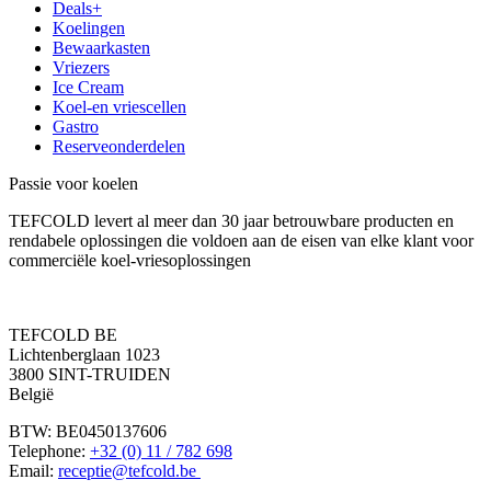
Deals+
Koelingen
Bewaarkasten
Vriezers
Ice Cream
Koel-en vriescellen
Gastro
Reserveonderdelen
Passie voor koelen
TEFCOLD levert al meer dan 30 jaar betrouwbare producten en
rendabele oplossingen die voldoen aan de eisen van elke klant voor
commerciële koel-vriesoplossingen
TEFCOLD BE
Lichtenberglaan 1023
3800 SINT-TRUIDEN
België
BTW: BE0450137606
Telephone:
+32 (0) 11 / 782 698
Email:
receptie@tefcold.be