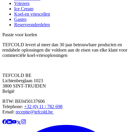
Vriezers
Ice Cream
Koel-en vriescellen
Gastro
Reserveonderdelen
Passie voor koelen
TEFCOLD levert al meer dan 30 jaar betrouwbare producten en
rendabele oplossingen die voldoen aan de eisen van elke klant voor
commerciële koel-vriesoplossingen
TEFCOLD BE
Lichtenberglaan 1023
3800 SINT-TRUIDEN
België
BTW: BE0450137606
Telephone:
+32 (0) 11 / 782 698
Email:
receptie@tefcold.be