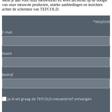
Meld je aan voor onze nieuwsbrief en wees als eerste op de hoogte
van onze nieuwste producten, unieke aanbiedingen en inzichten
achter de schermen van TEFCOLD.
*Verplicht
E-mail
*
Naam
*
Bedrijf
*
Ja ik wil graag de TEFCOLD-nieuwsbrief ontvangen
*