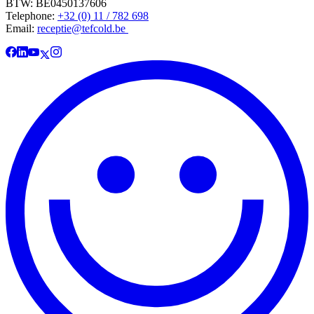
BTW: BE0450137606
Telephone:
+32 (0) 11 / 782 698
Email:
receptie@tefcold.be