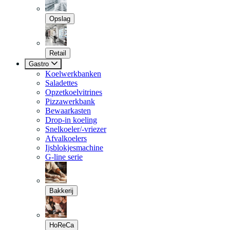
Opslag
Retail
Gastro
Koelwerkbanken
Saladettes
Opzetkoelvitrines
Pizzawerkbank
Bewaarkasten
Drop-in koeling
Snelkoeler/-vriezer
Afvalkoelers
Ijsblokjesmachine
G-line serie
Bakkerij
HoReCa