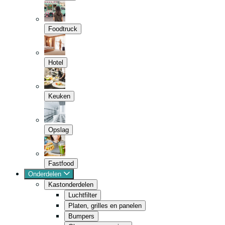
Foodtruck
Hotel
Keuken
Opslag
Fastfood
Onderdelen
Kastonderdelen
Luchtfilter
Platen, grilles en panelen
Bumpers