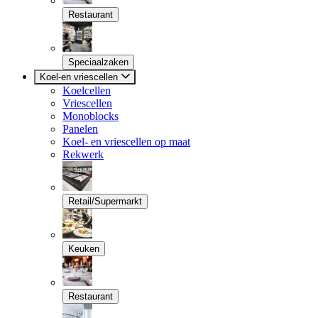
Restaurant
Speciaalzaken
Koel-en vriescellen
Koelcellen
Vriescellen
Monoblocks
Panelen
Koel- en vriescellen op maat
Rekwerk
Retail/Supermarkt
Keuken
Restaurant