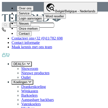
Over ons
België/Belgique - Nederlands
Service
Word reseller
Login aanvragen
Nieuws
Onze merken
Contact
Contacteer ons
+32 (0)11/782 698
Contact informatie
Maak kennis met ons team
DEALS+
Showroom
Nieuwe producten
Outlet
Koelingen
Drankenkoeling
Wijnkasten
Barkoelers
Aanpasbare backbars
Vatenkoelers