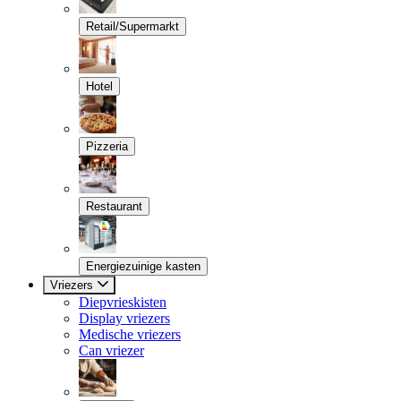
Retail/Supermarkt
Hotel
Pizzeria
Restaurant
Energiezuinige kasten
Vriezers
Diepvrieskisten
Display vriezers
Medische vriezers
Can vriezer