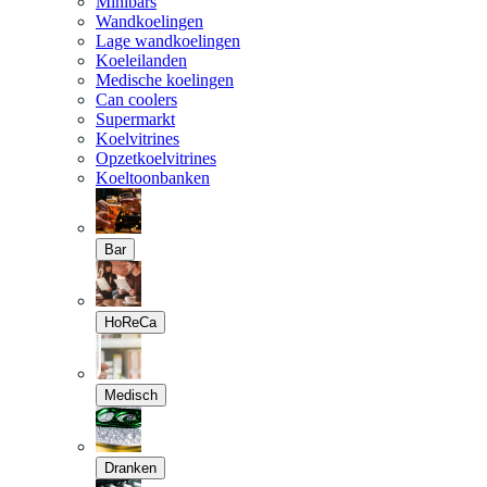
Minibars
Wandkoelingen
Lage wandkoelingen
Koeleilanden
Medische koelingen
Can coolers
Supermarkt
Koelvitrines
Opzetkoelvitrines
Koeltoonbanken
Bar
HoReCa
Medisch
Dranken