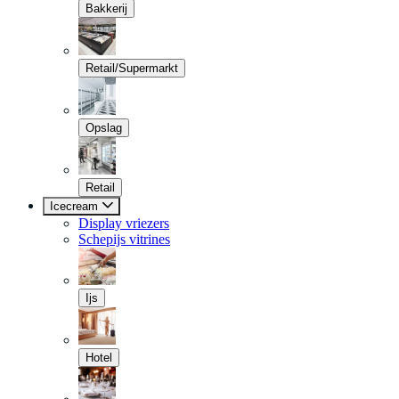
Bakkerij
Retail/Supermarkt
Opslag
Retail
Icecream
Display vriezers
Schepijs vitrines
Ijs
Hotel