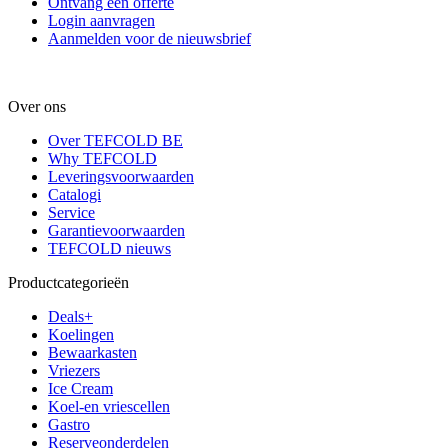
Ontvang een offerte
Login aanvragen
Aanmelden voor de nieuwsbrief
Over ons
Over TEFCOLD BE
Why TEFCOLD
Leveringsvoorwaarden
Catalogi
Service
Garantievoorwaarden
TEFCOLD nieuws
Productcategorieën
Deals+
Koelingen
Bewaarkasten
Vriezers
Ice Cream
Koel-en vriescellen
Gastro
Reserveonderdelen