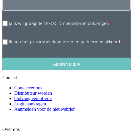
Ja ik wil graag de TEFCOLD-nieuwsbrief ontvangen
*
Ik heb het privacybeleid gelezen en ga hiermee akkoord.
*
ABONNEREN
Contact
Contacteer ons
Distributeur worden
Ontvang een offerte
Login aanvragen
Aanmelden voor de nieuwsbrief
Over ons