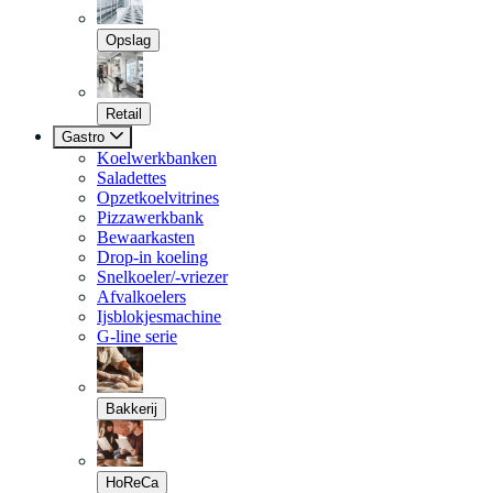
Opslag
Retail
Gastro
Koelwerkbanken
Saladettes
Opzetkoelvitrines
Pizzawerkbank
Bewaarkasten
Drop-in koeling
Snelkoeler/-vriezer
Afvalkoelers
Ijsblokjesmachine
G-line serie
Bakkerij
HoReCa