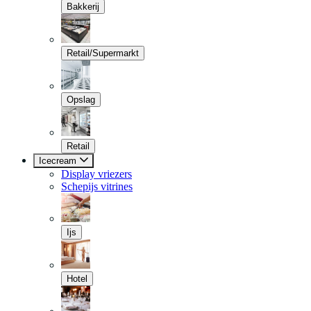
Bakkerij
Retail/Supermarkt
Opslag
Retail
Icecream
Display vriezers
Schepijs vitrines
Ijs
Hotel