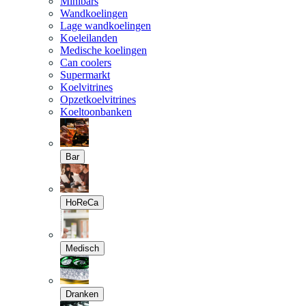
Minibars
Wandkoelingen
Lage wandkoelingen
Koeleilanden
Medische koelingen
Can coolers
Supermarkt
Koelvitrines
Opzetkoelvitrines
Koeltoonbanken
Bar
HoReCa
Medisch
Dranken