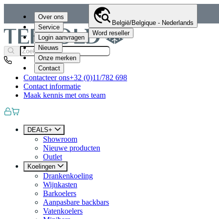
Over ons
België/Belgique - Nederlands
Service
Word reseller
Login aanvragen
Nieuws
Onze merken
Contact
Contacteer ons
+32 (0)11/782 698
Contact informatie
Maak kennis met ons team
DEALS+
Showroom
Nieuwe producten
Outlet
Koelingen
Drankenkoeling
Wijnkasten
Barkoelers
Aanpasbare backbars
Vatenkoelers