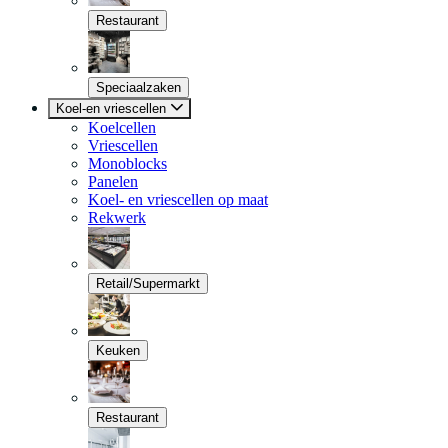
Restaurant
Speciaalzaken
Koel-en vriescellen
Koelcellen
Vriescellen
Monoblocks
Panelen
Koel- en vriescellen op maat
Rekwerk
Retail/Supermarkt
Keuken
Restaurant