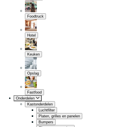
Foodtruck
Hotel
Keuken
Opslag
Fastfood
Onderdelen
Kastonderdelen
Luchtfilter
Platen, grilles en panelen
Bumpers