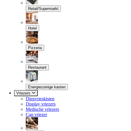
Retail/Supermarkt
Hotel
Pizzeria
Restaurant
Energiezuinige kasten
Vriezers
Diepvrieskisten
Display vriezers
Medische vriezers
Can vriezer