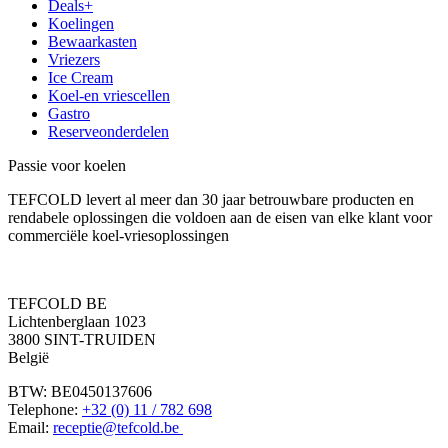
Deals+
Koelingen
Bewaarkasten
Vriezers
Ice Cream
Koel-en vriescellen
Gastro
Reserveonderdelen
Passie voor koelen
TEFCOLD levert al meer dan 30 jaar betrouwbare producten en
rendabele oplossingen die voldoen aan de eisen van elke klant voor
commerciële koel-vriesoplossingen
TEFCOLD BE
Lichtenberglaan 1023
3800 SINT-TRUIDEN
België
BTW: BE0450137606
Telephone:
+32 (0) 11 / 782 698
Email:
receptie@tefcold.be