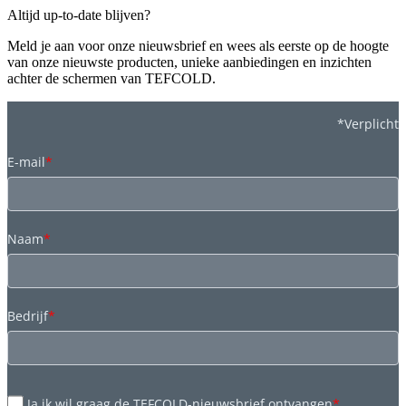
Altijd up-to-date blijven?
Meld je aan voor onze nieuwsbrief en wees als eerste op de hoogte
van onze nieuwste producten, unieke aanbiedingen en inzichten
achter de schermen van TEFCOLD.
*Verplicht
E-mail
*
Naam
*
Bedrijf
*
Ja ik wil graag de TEFCOLD-nieuwsbrief ontvangen
*