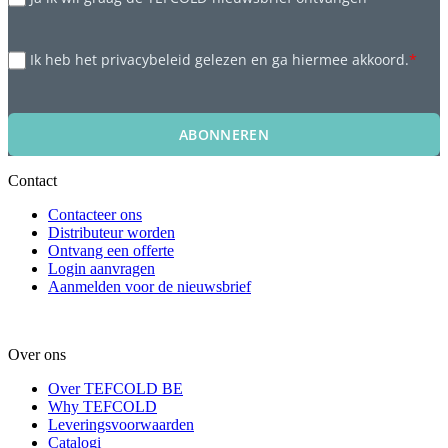
Ik heb het privacybeleid gelezen en ga hiermee akkoord.
*
ABONNEREN
Contact
Contacteer ons
Distributeur worden
Ontvang een offerte
Login aanvragen
Aanmelden voor de nieuwsbrief
Over ons
Over TEFCOLD BE
Why TEFCOLD
Leveringsvoorwaarden
Catalogi