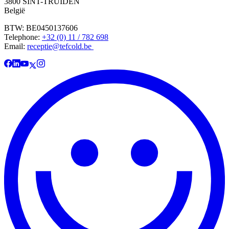
3800 SINT-TRUIDEN
België
BTW: BE0450137606
Telephone:
+32 (0) 11 / 782 698
Email:
receptie@tefcold.be