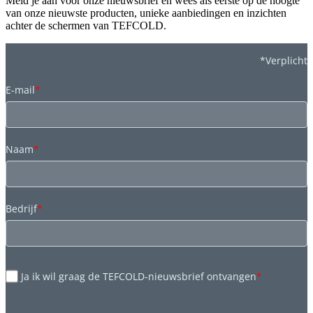
Meld je aan voor onze nieuwsbrief en wees als eerste op de hoogte
van onze nieuwste producten, unieke aanbiedingen en inzichten
achter de schermen van TEFCOLD.
*Verplicht
E-mail
*
Naam
*
Bedrijf
*
Ja ik wil graag de TEFCOLD-nieuwsbrief ontvangen
*