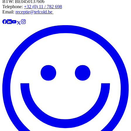
BTW: BE0450137606
Telephone:
+32 (0) 11 / 782 698
Email:
receptie@tefcold.be