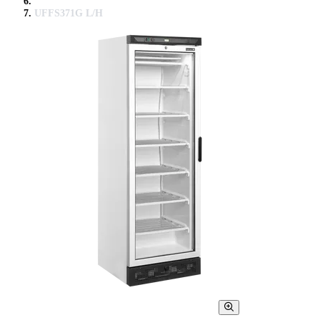
UFFS371G L/H