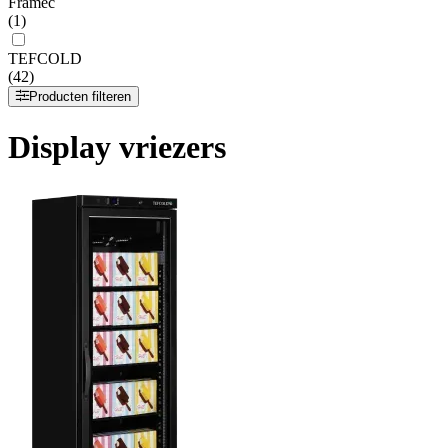
Framec
(1)
TEFCOLD
(42)
Producten filteren
Display vriezers