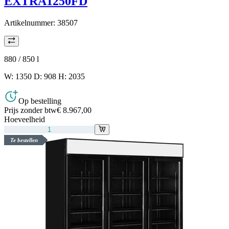
EXTRA1250FD
Artikelnummer:
38507
880 / 850
l
W: 1350 D: 908 H: 2035
Op bestelling
Prijs zonder btw
€ 8.967,00
Hoeveelheid
Te bestellen