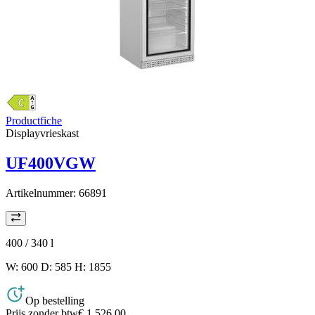
Productfiche
Displayvrieskast
UF400VGW
Artikelnummer:
66891
400 / 340
l
W: 600 D: 585 H: 1855
Op bestelling
Prijs zonder btw
€ 1.526,00