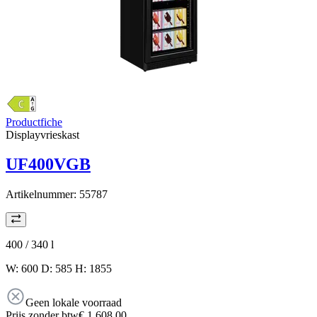
Productfiche
Displayvrieskast
UF400VGB
Artikelnummer:
55787
400 / 340
l
W: 600 D: 585 H: 1855
Geen lokale voorraad
Prijs zonder btw
€ 1.608,00