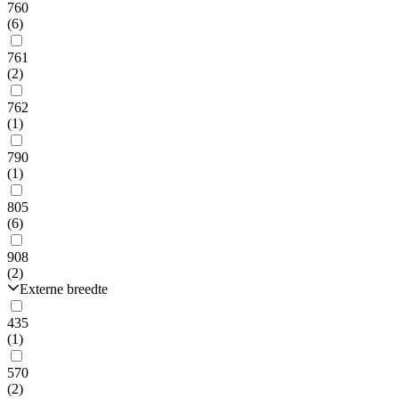
760
(6)
761
(2)
762
(1)
790
(1)
805
(6)
908
(2)
Externe breedte
435
(1)
570
(2)