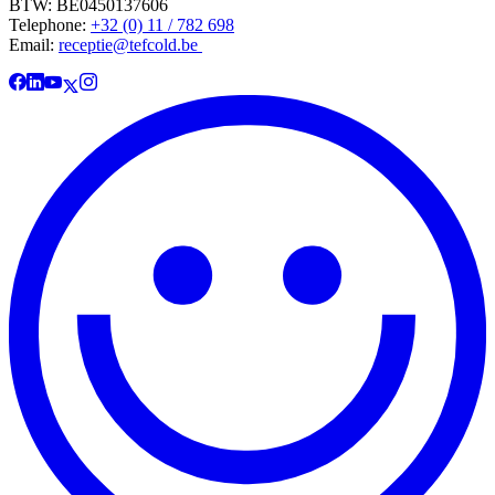
BTW: BE0450137606
Telephone:
+32 (0) 11 / 782 698
Email:
receptie@tefcold.be