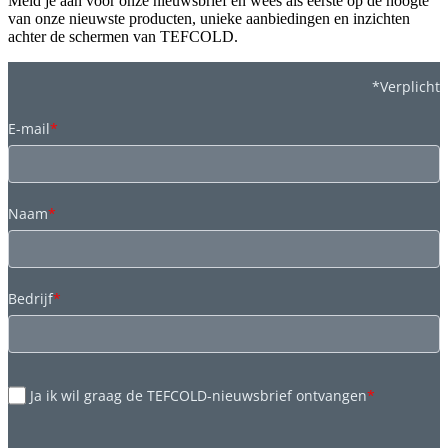
Meld je aan voor onze nieuwsbrief en wees als eerste op de hoogte
van onze nieuwste producten, unieke aanbiedingen en inzichten
achter de schermen van TEFCOLD.
*Verplicht
E-mail
*
Naam
*
Bedrijf
*
Ja ik wil graag de TEFCOLD-nieuwsbrief ontvangen
*