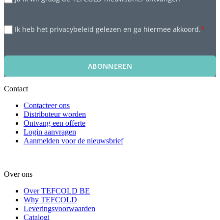
Ik heb het privacybeleid gelezen en ga hiermee akkoord.
*
ABONNEREN
Contact
Contacteer ons
Distributeur worden
Ontvang een offerte
Login aanvragen
Aanmelden voor de nieuwsbrief
Over ons
Over TEFCOLD BE
Why TEFCOLD
Leveringsvoorwaarden
Catalogi