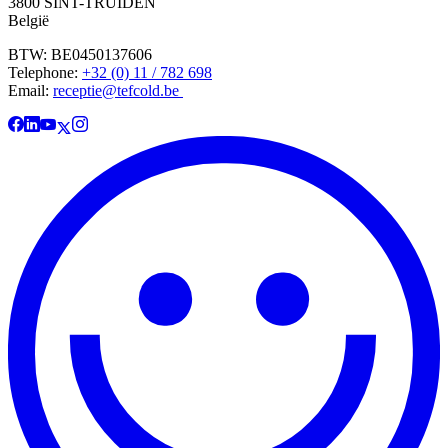
3800 SINT-TRUIDEN
België
BTW: BE0450137606
Telephone:
+32 (0) 11 / 782 698
Email:
receptie@tefcold.be