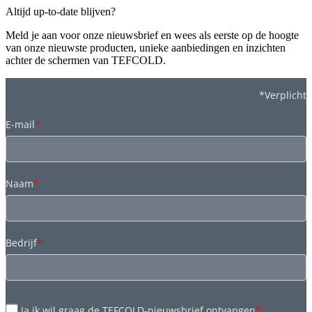
Altijd up-to-date blijven?
Meld je aan voor onze nieuwsbrief en wees als eerste op de hoogte
van onze nieuwste producten, unieke aanbiedingen en inzichten
achter de schermen van TEFCOLD.
*Verplicht
E-mail
*
Naam
*
Bedrijf
*
Ja ik wil graag de TEFCOLD-nieuwsbrief ontvangen
*