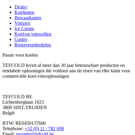
Deals+
Koelingen
Bewaarkasten
Vriezers
Ice Cream
Koel-en vriescellen
Gastro
Reserveonderdelen
Passie voor koelen
TEFCOLD levert al meer dan 30 jaar betrouwbare producten en
rendabele oplossingen die voldoen aan de eisen van elke klant voor
commerciële koel-vriesoplossingen
TEFCOLD BE
Lichtenberglaan 1023
3800 SINT-TRUIDEN
België
BTW: BE0450137606
Telephone:
+32 (0) 11 / 782 698
Email:
receptie@tefcold.be