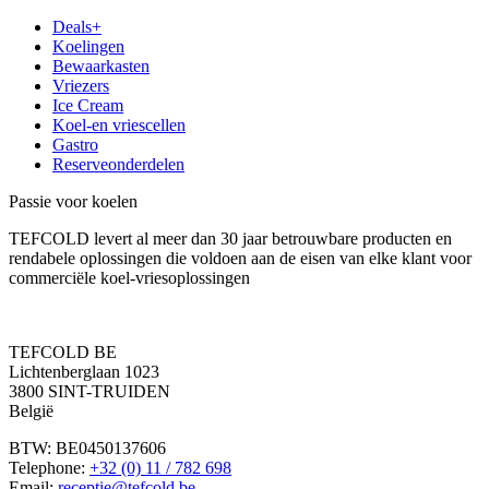
Deals+
Koelingen
Bewaarkasten
Vriezers
Ice Cream
Koel-en vriescellen
Gastro
Reserveonderdelen
Passie voor koelen
TEFCOLD levert al meer dan 30 jaar betrouwbare producten en
rendabele oplossingen die voldoen aan de eisen van elke klant voor
commerciële koel-vriesoplossingen
TEFCOLD BE
Lichtenberglaan 1023
3800 SINT-TRUIDEN
België
BTW: BE0450137606
Telephone:
+32 (0) 11 / 782 698
Email:
receptie@tefcold.be