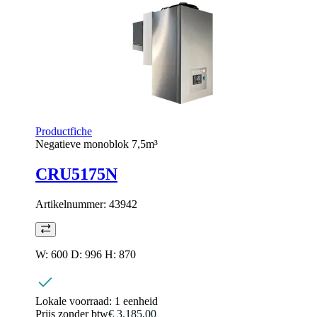
Productfiche
Negatieve monoblok 7,5m³
CRU5175N
Artikelnummer:
43942
W: 600 D: 996 H: 870
Lokale voorraad:
1 eenheid
Prijs zonder btw
€ 3.185,00