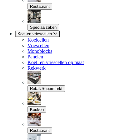
Restaurant
Speciaalzaken
Koel-en vriescellen
Koelcellen
Vriescellen
Monoblocks
Panelen
Koel- en vriescellen op maat
Rekwerk
Retail/Supermarkt
Keuken
Restaurant