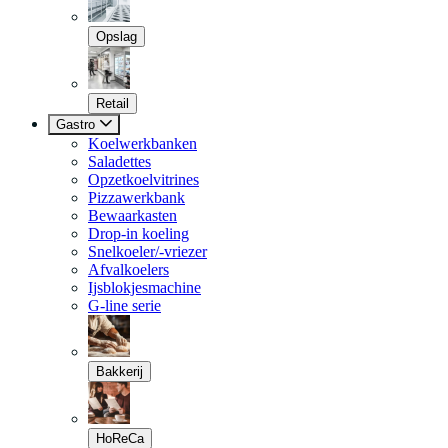
Opslag
Retail
Gastro
Koelwerkbanken
Saladettes
Opzetkoelvitrines
Pizzawerkbank
Bewaarkasten
Drop-in koeling
Snelkoeler/-vriezer
Afvalkoelers
Ijsblokjesmachine
G-line serie
Bakkerij
HoReCa