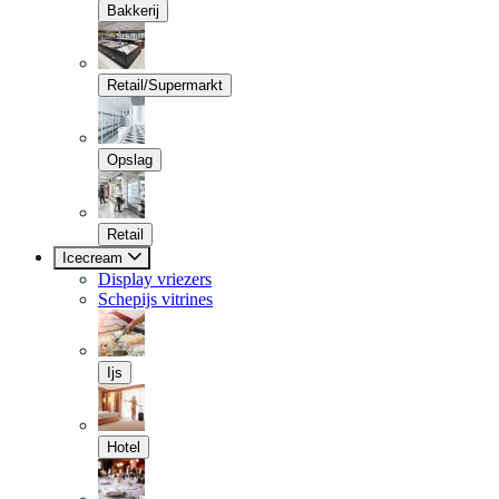
Bakkerij
Retail/Supermarkt
Opslag
Retail
Icecream
Display vriezers
Schepijs vitrines
Ijs
Hotel