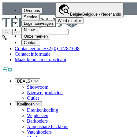
Over ons
België/Belgique - Nederlands
Service
Word reseller
Login aanvragen
Nieuws
Onze merken
Contact
Contacteer ons
+32 (0)11/782 698
Contact informatie
Maak kennis met ons team
DEALS+
Showroom
Nieuwe producten
Outlet
Koelingen
Drankenkoeling
Wijnkasten
Barkoelers
Aanpasbare backbars
Vatenkoelers