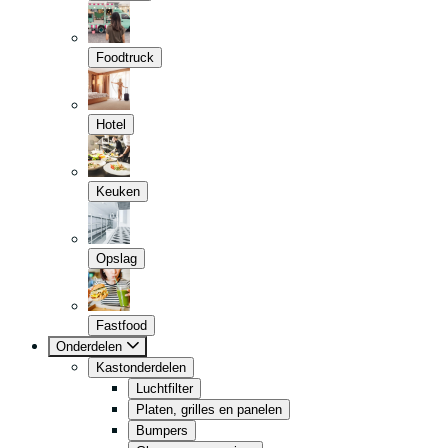
Foodtruck
Hotel
Keuken
Opslag
Fastfood
Onderdelen
Kastonderdelen
Luchtfilter
Platen, grilles en panelen
Bumpers