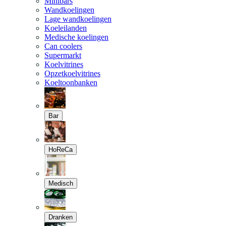
Minibars
Wandkoelingen
Lage wandkoelingen
Koeleilanden
Medische koelingen
Can coolers
Supermarkt
Koelvitrines
Opzetkoelvitrines
Koeltoonbanken
Bar
HoReCa
Medisch
Dranken