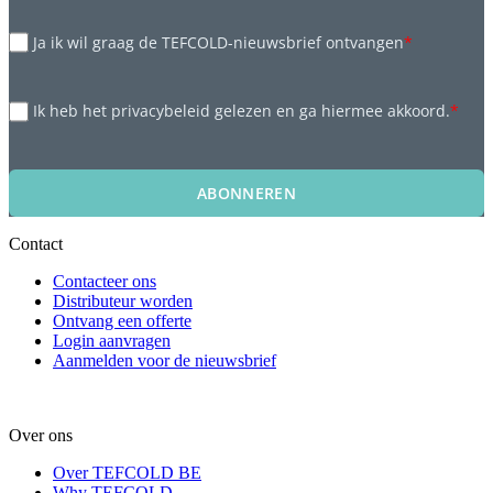
Ja ik wil graag de TEFCOLD-nieuwsbrief ontvangen
*
Ik heb het privacybeleid gelezen en ga hiermee akkoord.
*
ABONNEREN
Contact
Contacteer ons
Distributeur worden
Ontvang een offerte
Login aanvragen
Aanmelden voor de nieuwsbrief
Over ons
Over TEFCOLD BE
Why TEFCOLD