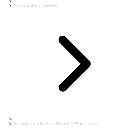
Platen, grilles en panelen
Blok kopwand links d:740mm h:1500 mm Zwart