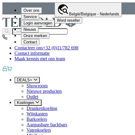
Over ons
België/Belgique - Nederlands
Service
Word reseller
Login aanvragen
Nieuws
Onze merken
Contact
Contacteer ons
+32 (0)11/782 698
Contact informatie
Maak kennis met ons team
DEALS+
Showroom
Nieuwe producten
Outlet
Koelingen
Drankenkoeling
Wijnkasten
Barkoelers
Aanpasbare backbars
Vatenkoelers