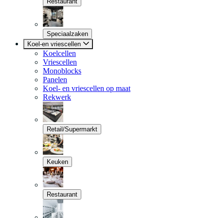
Restaurant
Speciaalzaken
Koel-en vriescellen
Koelcellen
Vriescellen
Monoblocks
Panelen
Koel- en vriescellen op maat
Rekwerk
Retail/Supermarkt
Keuken
Restaurant