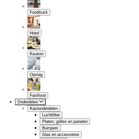
Foodtruck
Hotel
Keuken
Opslag
Fastfood
Onderdelen
Kastonderdelen
Luchtfilter
Platen, grilles en panelen
Bumpers
Glas en accessoires