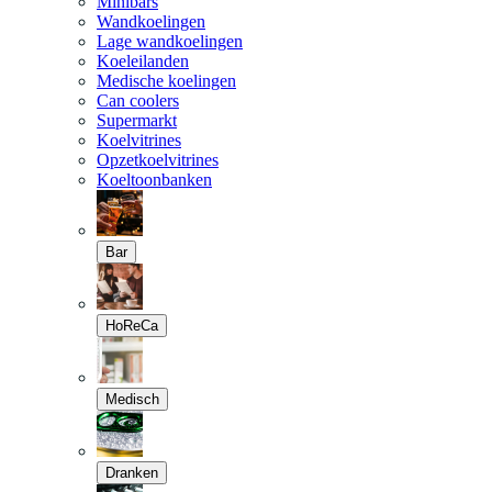
Minibars
Wandkoelingen
Lage wandkoelingen
Koeleilanden
Medische koelingen
Can coolers
Supermarkt
Koelvitrines
Opzetkoelvitrines
Koeltoonbanken
Bar
HoReCa
Medisch
Dranken