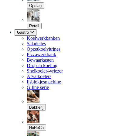
Opslag
Retail
Gastro
Koelwerkbanken
Saladettes
Opzetkoelvitrines
Pizzawerkbank
Bewaarkasten
Drop-in koeling
Snelkoeler/-vriezer
Afvalkoelers
Ijsblokjesmachine
G-line serie
Bakkerij
HoReCa