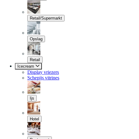
Retail/Supermarkt
Opslag
Retail
Icecream
Display vriezers
Schepijs vitrines
Ijs
Hotel