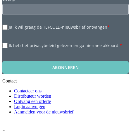
Ja ik wil graag de TEFCOLD-nieuwsbrief ontvangen
*
Ik heb het privacybeleid gelezen en ga hiermee akkoord.
*
ABONNEREN
Contact
Contacteer ons
Distributeur worden
Ontvang een offerte
Login aanvragen
Aanmelden voor de nieuwsbrief