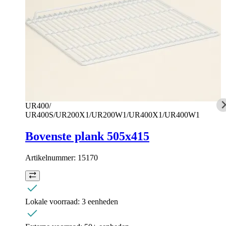
UR400/
UR400S/UR200X1/UR200W1/UR400X1/UR400W1
Bovenste plank 505x415
Artikelnummer:
15170
Lokale voorraad:
3 eenheden