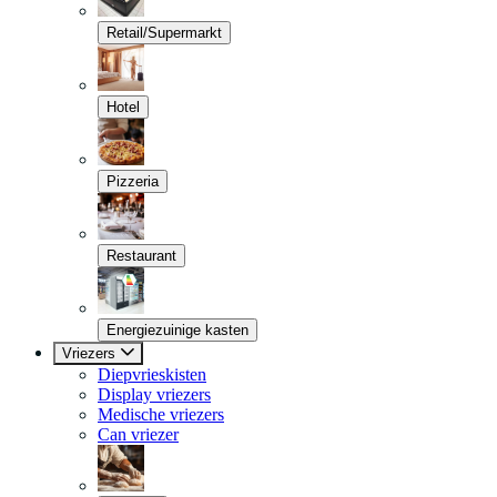
Retail/Supermarkt
Hotel
Pizzeria
Restaurant
Energiezuinige kasten
Vriezers
Diepvrieskisten
Display vriezers
Medische vriezers
Can vriezer