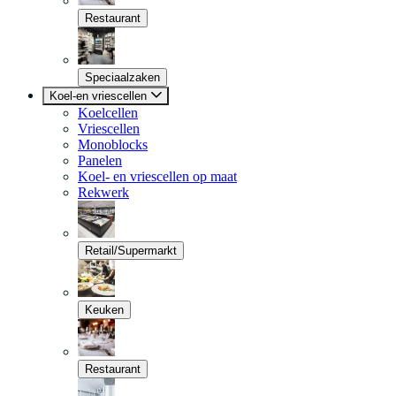
Restaurant
Speciaalzaken
Koel-en vriescellen
Koelcellen
Vriescellen
Monoblocks
Panelen
Koel- en vriescellen op maat
Rekwerk
Retail/Supermarkt
Keuken
Restaurant