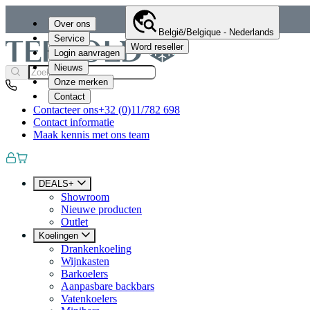
Over ons
België/Belgique - Nederlands
Service
Word reseller
Login aanvragen
Nieuws
Onze merken
Contact
Contacteer ons
+32 (0)11/782 698
Contact informatie
Maak kennis met ons team
DEALS+
Showroom
Nieuwe producten
Outlet
Koelingen
Drankenkoeling
Wijnkasten
Barkoelers
Aanpasbare backbars
Vatenkoelers