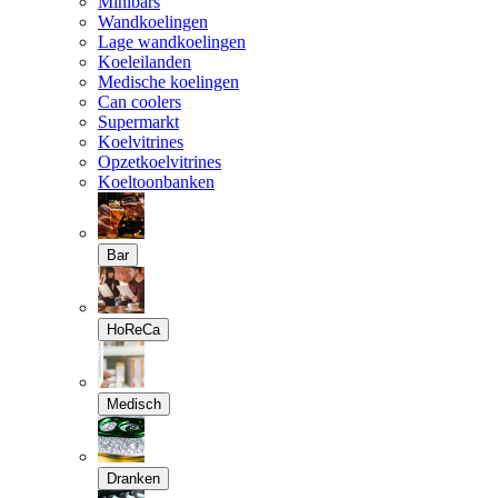
Minibars
Wandkoelingen
Lage wandkoelingen
Koeleilanden
Medische koelingen
Can coolers
Supermarkt
Koelvitrines
Opzetkoelvitrines
Koeltoonbanken
Bar
HoReCa
Medisch
Dranken