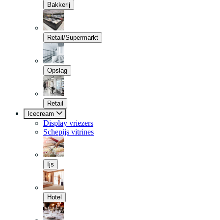
Bakkerij
Retail/Supermarkt
Opslag
Retail
Icecream
Display vriezers
Schepijs vitrines
Ijs
Hotel