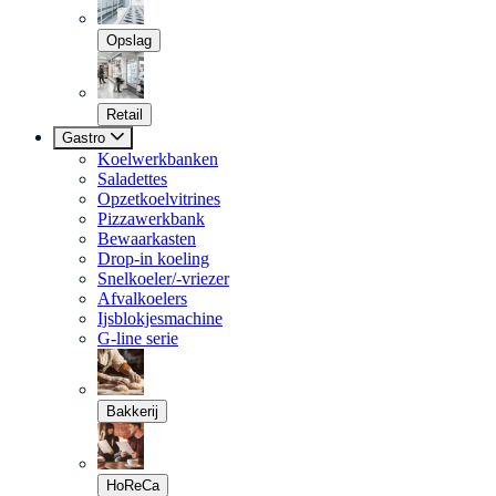
Opslag
Retail
Gastro
Koelwerkbanken
Saladettes
Opzetkoelvitrines
Pizzawerkbank
Bewaarkasten
Drop-in koeling
Snelkoeler/-vriezer
Afvalkoelers
Ijsblokjesmachine
G-line serie
Bakkerij
HoReCa