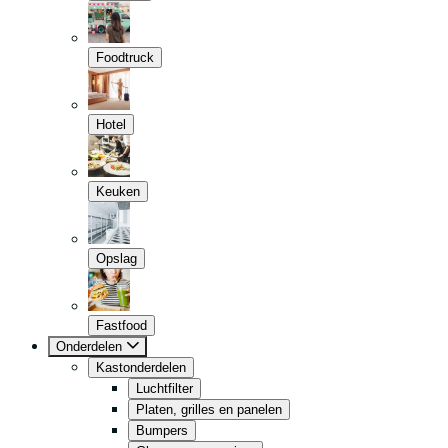
Foodtruck
Hotel
Keuken
Opslag
Fastfood
Onderdelen
Kastonderdelen
Luchtfilter
Platen, grilles en panelen
Bumpers