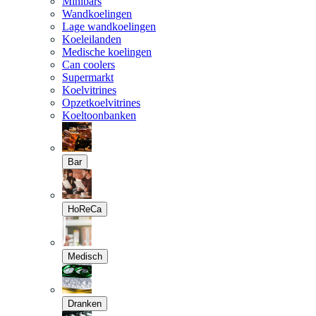
Minibars
Wandkoelingen
Lage wandkoelingen
Koeleilanden
Medische koelingen
Can coolers
Supermarkt
Koelvitrines
Opzetkoelvitrines
Koeltoonbanken
Bar
HoReCa
Medisch
Dranken