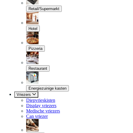
Retail/Supermarkt
Hotel
Pizzeria
Restaurant
Energiezuinige kasten
Vriezers
Diepvrieskisten
Display vriezers
Medische vriezers
Can vriezer