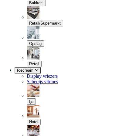
Bakkerij
Retail/Supermarkt
Opslag
Retail
Icecream
Display vriezers
Schepijs vitrines
Ijs
Hotel