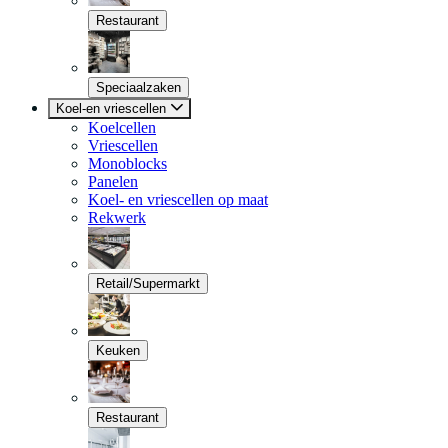
Restaurant
Speciaalzaken
Koel-en vriescellen
Koelcellen
Vriescellen
Monoblocks
Panelen
Koel- en vriescellen op maat
Rekwerk
Retail/Supermarkt
Keuken
Restaurant