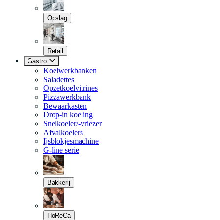
Opslag
Retail
Gastro
Koelwerkbanken
Saladettes
Opzetkoelvitrines
Pizzawerkbank
Bewaarkasten
Drop-in koeling
Snelkoeler/-vriezer
Afvalkoelers
Ijsblokjesmachine
G-line serie
Bakkerij
HoReCa