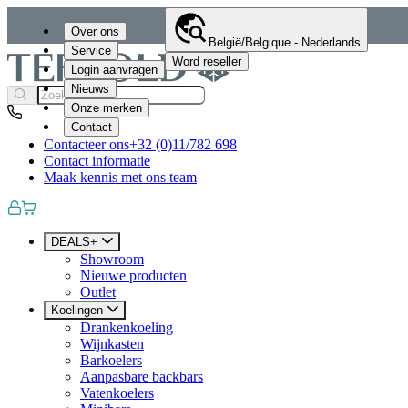
Over ons
België/Belgique - Nederlands
Service
Word reseller
Login aanvragen
Nieuws
Onze merken
Contact
Contacteer ons
+32 (0)11/782 698
Contact informatie
Maak kennis met ons team
DEALS+
Showroom
Nieuwe producten
Outlet
Koelingen
Drankenkoeling
Wijnkasten
Barkoelers
Aanpasbare backbars
Vatenkoelers