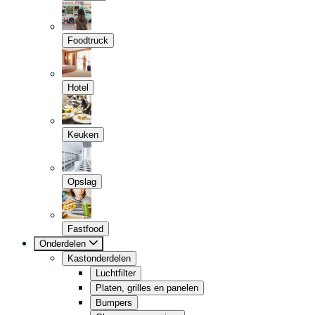
Foodtruck
Hotel
Keuken
Opslag
Fastfood
Onderdelen
Kastonderdelen
Luchtfilter
Platen, grilles en panelen
Bumpers