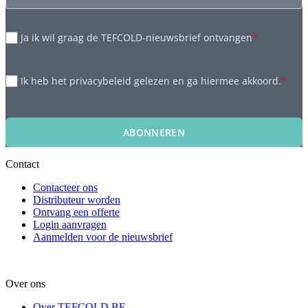
Ja ik wil graag de TEFCOLD-nieuwsbrief ontvangen
*
Ik heb het privacybeleid gelezen en ga hiermee akkoord.
*
ABONNEREN
Contact
Contacteer ons
Distributeur worden
Ontvang een offerte
Login aanvragen
Aanmelden voor de nieuwsbrief
Over ons
Over TEFCOLD BE