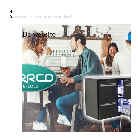
website-serrco-nl-is-veranderd
De website