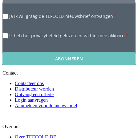
Ja ik wil graag de TEFCOLD-nieuwsbrief ontvangen
*
Ik heb het privacybeleid gelezen en ga hiermee akkoord.
*
ABONNEREN
Contact
Contacteer ons
Distributeur worden
Ontvang een offerte
Login aanvragen
Aanmelden voor de nieuwsbrief
Over ons
Over TEFCOLD BE