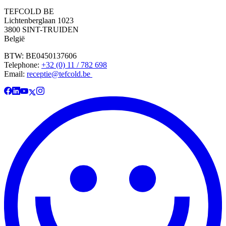
TEFCOLD BE
Lichtenberglaan 1023
3800 SINT-TRUIDEN
België
BTW: BE0450137606
Telephone:
+32 (0) 11 / 782 698
Email:
receptie@tefcold.be