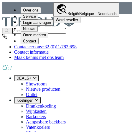
Over ons
België/Belgique - Nederlands
Service
Word reseller
Login aanvragen
Nieuws
Onze merken
Contact
Contacteer ons
+32 (0)11/782 698
Contact informatie
Maak kennis met ons team
DEALS+
Showroom
Nieuwe producten
Outlet
Koelingen
Drankenkoeling
Wijnkasten
Barkoelers
Aanpasbare backbars
Vatenkoelers