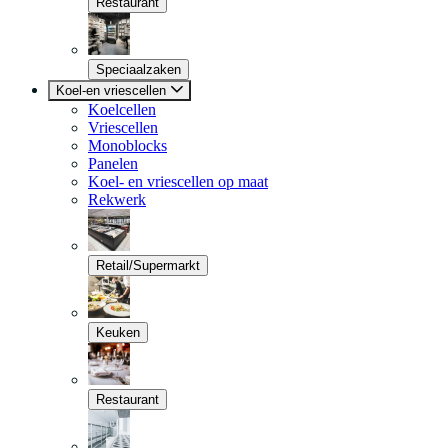
Restaurant
Speciaalzaken
Koel-en vriescellen
Koelcellen
Vriescellen
Monoblocks
Panelen
Koel- en vriescellen op maat
Rekwerk
Retail/Supermarkt
Keuken
Restaurant