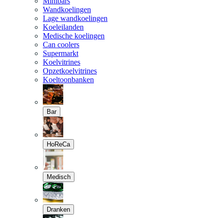
Minibars
Wandkoelingen
Lage wandkoelingen
Koeleilanden
Medische koelingen
Can coolers
Supermarkt
Koelvitrines
Opzetkoelvitrines
Koeltoonbanken
Bar
HoReCa
Medisch
Dranken