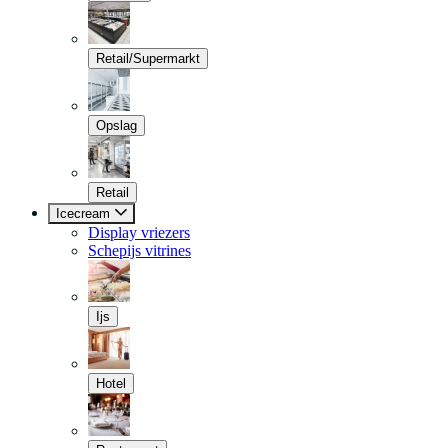
Retail/Supermarkt
Opslag
Retail
Icecream
Display vriezers
Schepijs vitrines
Ijs
Hotel