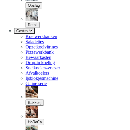
Opslag
Retail
Gastro
Koelwerkbanken
Saladettes
Opzetkoelvitrines
Pizzawerkbank
Bewaarkasten
Drop-in koeling
Snelkoeler/-vriezer
Afvalkoelers
Ijsblokjesmachine
G-line serie
Bakkerij
HoReCa