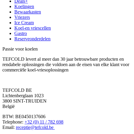
Deals+
Koelingen
Bewaarkasten
Vriezers
Ice Cream
Koel-en vriescellen
Gastro
Reserveonderdelen
Passie voor koelen
TEFCOLD levert al meer dan 30 jaar betrouwbare producten en
rendabele oplossingen die voldoen aan de eisen van elke klant voor
commerciële koel-vriesoplossingen
TEFCOLD BE
Lichtenberglaan 1023
3800 SINT-TRUIDEN
België
BTW: BE0450137606
Telephone:
+32 (0) 11 / 782 698
Email:
receptie@tefcold.be