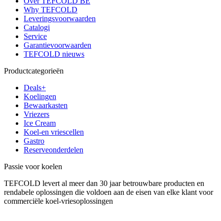
Over TEFCOLD BE
Why TEFCOLD
Leveringsvoorwaarden
Catalogi
Service
Garantievoorwaarden
TEFCOLD nieuws
Productcategorieën
Deals+
Koelingen
Bewaarkasten
Vriezers
Ice Cream
Koel-en vriescellen
Gastro
Reserveonderdelen
Passie voor koelen
TEFCOLD levert al meer dan 30 jaar betrouwbare producten en
rendabele oplossingen die voldoen aan de eisen van elke klant voor
commerciële koel-vriesoplossingen