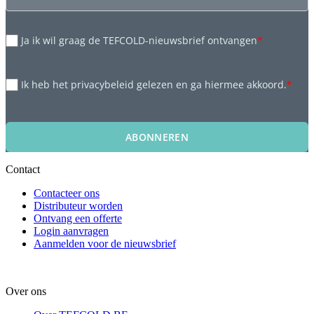
Ja ik wil graag de TEFCOLD-nieuwsbrief ontvangen
*
Ik heb het privacybeleid gelezen en ga hiermee akkoord.
*
ABONNEREN
Contact
Contacteer ons
Distributeur worden
Ontvang een offerte
Login aanvragen
Aanmelden voor de nieuwsbrief
Over ons