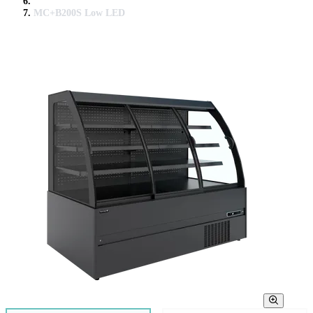
MC+B200S Low LED