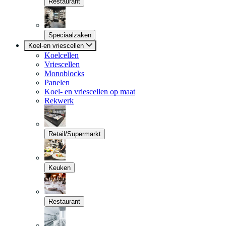
Restaurant
Speciaalzaken
Koel-en vriescellen
Koelcellen
Vriescellen
Monoblocks
Panelen
Koel- en vriescellen op maat
Rekwerk
Retail/Supermarkt
Keuken
Restaurant