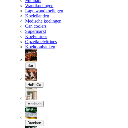
Minibars
Wandkoelingen
Lage wandkoelingen
Koeleilanden
Medische koelingen
Can coolers
Supermarkt
Koelvitrines
Opzetkoelvitrines
Koeltoonbanken
Bar
HoReCa
Medisch
Dranken