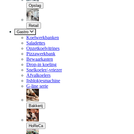
Opslag
Retail
Gastro
Koelwerkbanken
Saladettes
Opzetkoelvitrines
Pizzawerkbank
Bewaarkasten
Drop-in koeling
Snelkoeler/-vriezer
Afvalkoelers
Ijsblokjesmachine
G-line serie
Bakkerij
HoReCa