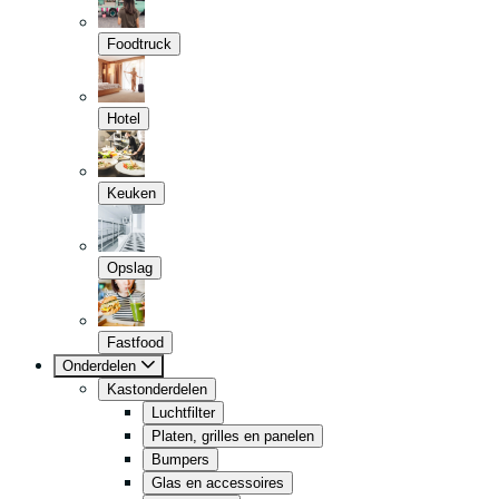
Foodtruck
Hotel
Keuken
Opslag
Fastfood
Onderdelen
Kastonderdelen
Luchtfilter
Platen, grilles en panelen
Bumpers
Glas en accessoires