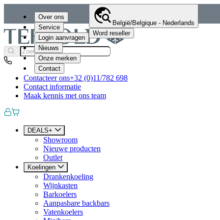
Over ons
België/Belgique - Nederlands
Service
Word reseller
Login aanvragen
Nieuws
Onze merken
Contact
Contacteer ons
+32 (0)11/782 698
Contact informatie
Maak kennis met ons team
DEALS+
Showroom
Nieuwe producten
Outlet
Koelingen
Drankenkoeling
Wijnkasten
Barkoelers
Aanpasbare backbars
Vatenkoelers