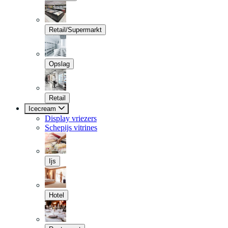
Retail/Supermarkt
Opslag
Retail
Icecream
Display vriezers
Schepijs vitrines
Ijs
Hotel