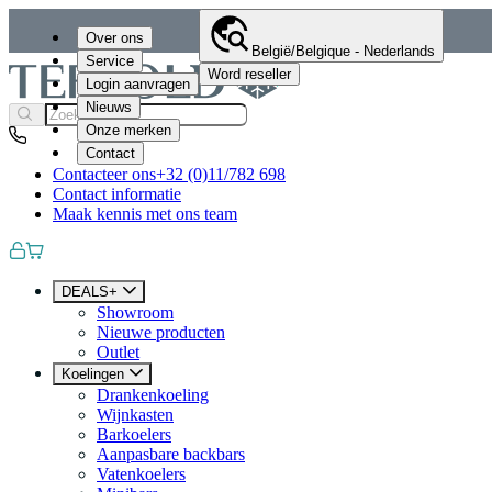
Over ons
België/Belgique - Nederlands
Service
Word reseller
Login aanvragen
Nieuws
Onze merken
Contact
Contacteer ons
+32 (0)11/782 698
Contact informatie
Maak kennis met ons team
DEALS+
Showroom
Nieuwe producten
Outlet
Koelingen
Drankenkoeling
Wijnkasten
Barkoelers
Aanpasbare backbars
Vatenkoelers