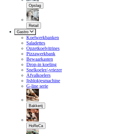
Opslag
Retail
Gastro
Koelwerkbanken
Saladettes
Opzetkoelvitrines
Pizzawerkbank
Bewaarkasten
Drop-in koeling
Snelkoeler/-vriezer
Afvalkoelers
Ijsblokjesmachine
G-line serie
Bakkerij
HoReCa