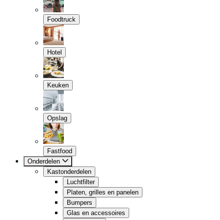
Foodtruck
Hotel
Keuken
Opslag
Fastfood
Onderdelen
Kastonderdelen
Luchtfilter
Platen, grilles en panelen
Bumpers
Glas en accessoires