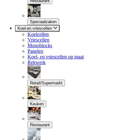
Restaurant
Speciaalzaken
Koel-en vriescellen
Koelcellen
Vriescellen
Monoblocks
Panelen
Koel- en vriescellen op maat
Rekwerk
Retail/Supermarkt
Keuken
Restaurant