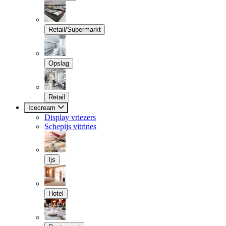
Retail/Supermarkt
Opslag
Retail
Icecream
Display vriezers
Schepijs vitrines
Ijs
Hotel