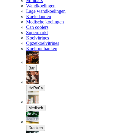
Minibars
Wandkoelingen
Lage wandkoelingen
Koeleilanden
Medische koelingen
Can coolers
Supermarkt
Koelvitrines
Opzetkoelvitrines
Koeltoonbanken
Bar
HoReCa
Medisch
Dranken