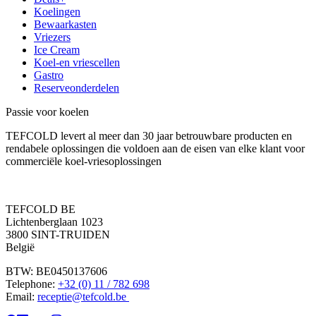
Koelingen
Bewaarkasten
Vriezers
Ice Cream
Koel-en vriescellen
Gastro
Reserveonderdelen
Passie voor koelen
TEFCOLD levert al meer dan 30 jaar betrouwbare producten en
rendabele oplossingen die voldoen aan de eisen van elke klant voor
commerciële koel-vriesoplossingen
TEFCOLD BE
Lichtenberglaan 1023
3800 SINT-TRUIDEN
België
BTW: BE0450137606
Telephone:
+32 (0) 11 / 782 698
Email:
receptie@tefcold.be