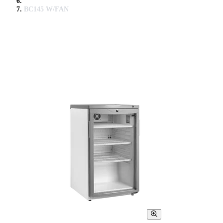
BC145 W/FAN