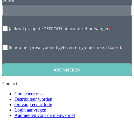
Ja ik wil graag de TEFCOLD-nieuwsbrief ontvangen
*
Ik heb het privacybeleid gelezen en ga hiermee akkoord.
*
ABONNEREN
Contact
Contacteer ons
Distributeur worden
Ontvang een offerte
Login aanvragen
Aanmelden voor de nieuwsbrief