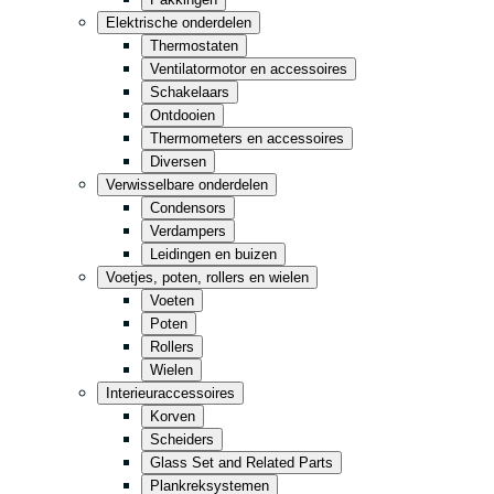
Keuken
Elektrische onderdelen
Thermostaten
Gemak
Ventilatormotor en accessoires
Opslag
Schakelaars
Ontdooien
Thermometers en accessoires
Retail
Fastfood
Diversen
Verwisselbare onderdelen
Condensors
Alles in zwart
Verdampers
Leidingen en buizen
Voetjes, poten, rollers en wielen
Voeten
Poten
Rollers
Wielen
Interieuraccessoires
Korven
Scheiders
Glass Set and Related Parts
Plankreksystemen