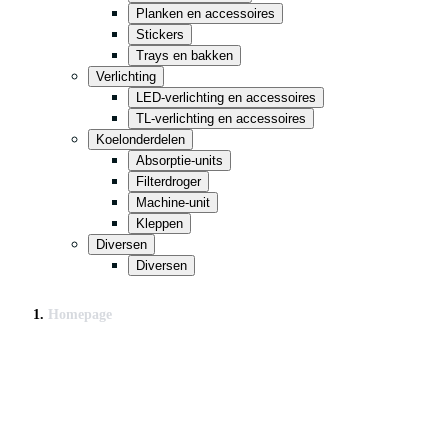
Planken en accessoires
Stickers
Trays en bakken
Verlichting
LED-verlichting en accessoires
TL-verlichting en accessoires
Koelonderdelen
Absorptie-units
Filterdroger
Machine-unit
Kleppen
Diversen
Diversen
Homepage