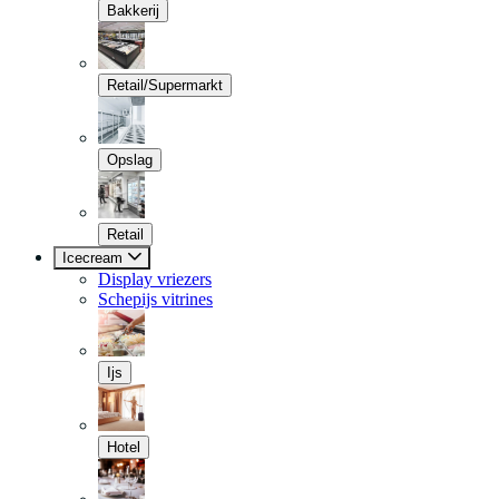
Bakkerij
Retail/Supermarkt
Opslag
Retail
Icecream
Display vriezers
Schepijs vitrines
Ijs
Hotel