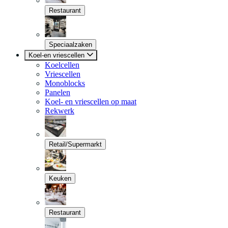
Restaurant
Speciaalzaken
Koel-en vriescellen
Koelcellen
Vriescellen
Monoblocks
Panelen
Koel- en vriescellen op maat
Rekwerk
Retail/Supermarkt
Keuken
Restaurant