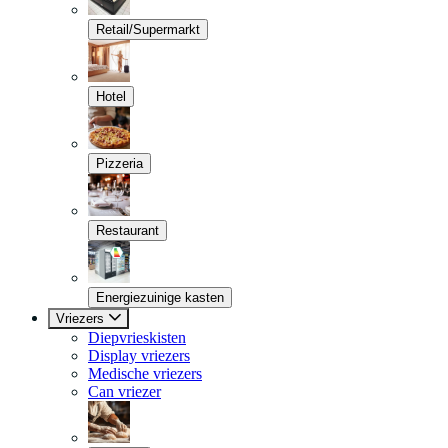
Retail/Supermarkt
Hotel
Pizzeria
Restaurant
Energiezuinige kasten
Vriezers
Diepvrieskisten
Display vriezers
Medische vriezers
Can vriezer