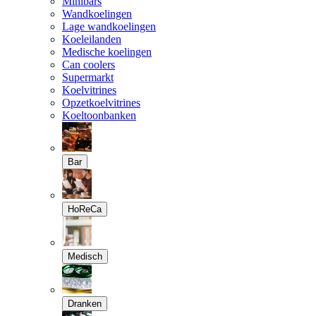
Minibars
Wandkoelingen
Lage wandkoelingen
Koeleilanden
Medische koelingen
Can coolers
Supermarkt
Koelvitrines
Opzetkoelvitrines
Koeltoonbanken
Bar
HoReCa
Medisch
Dranken