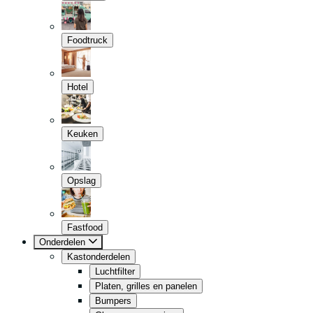
Foodtruck
Hotel
Keuken
Opslag
Fastfood
Onderdelen
Kastonderdelen
Luchtfilter
Platen, grilles en panelen
Bumpers