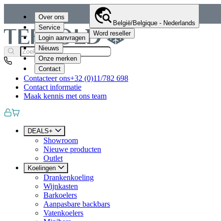
Over ons
België/Belgique - Nederlands
Service
Word reseller
Login aanvragen
Nieuws
Onze merken
Contact
Contacteer ons
+32 (0)11/782 698
Contact informatie
Maak kennis met ons team
DEALS+
Showroom
Nieuwe producten
Outlet
Koelingen
Drankenkoeling
Wijnkasten
Barkoelers
Aanpasbare backbars
Vatenkoelers