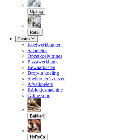
Opslag
Retail
Gastro
Koelwerkbanken
Saladettes
Opzetkoelvitrines
Pizzawerkbank
Bewaarkasten
Drop-in koeling
Snelkoeler/-vriezer
Afvalkoelers
Ijsblokjesmachine
G-line serie
Bakkerij
HoReCa