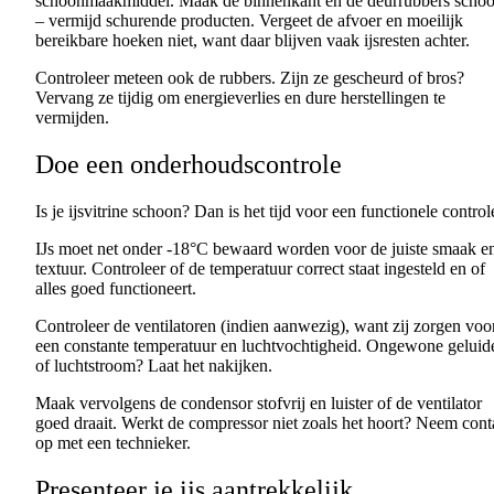
schoonmaakmiddel. Maak de binnenkant en de deurrubbers scho
– vermijd schurende producten. Vergeet de afvoer en moeilijk
bereikbare hoeken niet, want daar blijven vaak ijsresten achter.
Controleer meteen ook de rubbers. Zijn ze gescheurd of bros?
Vervang ze tijdig om energieverlies en dure herstellingen te
vermijden.
Doe een onderhoudscontrole
Is je ijsvitrine schoon? Dan is het tijd voor een functionele control
IJs moet net onder -18°C bewaard worden voor de juiste smaak e
textuur. Controleer of de temperatuur correct staat ingesteld en of
alles goed functioneert.
Controleer de ventilatoren (indien aanwezig), want zij zorgen voo
een constante temperatuur en luchtvochtigheid. Ongewone geluid
of luchtstroom? Laat het nakijken.
Maak vervolgens de condensor stofvrij en luister of de ventilator
goed draait. Werkt de compressor niet zoals het hoort? Neem cont
op met een technieker.
Presenteer je ijs aantrekkelijk