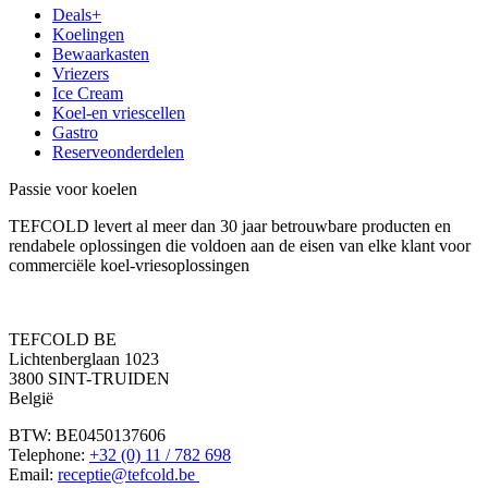
Deals+
Koelingen
Bewaarkasten
Vriezers
Ice Cream
Koel-en vriescellen
Gastro
Reserveonderdelen
Passie voor koelen
TEFCOLD levert al meer dan 30 jaar betrouwbare producten en
rendabele oplossingen die voldoen aan de eisen van elke klant voor
commerciële koel-vriesoplossingen
TEFCOLD BE
Lichtenberglaan 1023
3800 SINT-TRUIDEN
België
BTW: BE0450137606
Telephone:
+32 (0) 11 / 782 698
Email:
receptie@tefcold.be