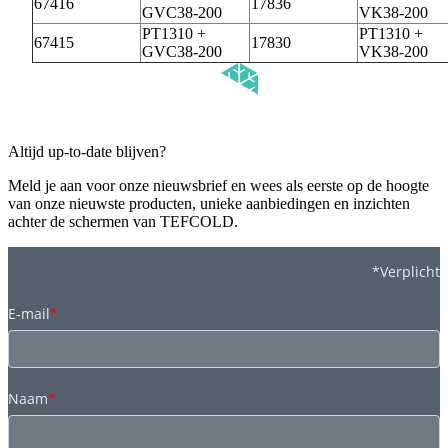
67416
17836
GVC38-200
VK38-200
PT1310 +
PT1310 +
67415
17830
GVC38-200
VK38-200
Altijd up-to-date blijven?
Meld je aan voor onze nieuwsbrief en wees als eerste op de hoogte
van onze nieuwste producten, unieke aanbiedingen en inzichten
achter de schermen van TEFCOLD.
*Verplicht
E-mail
*
Naam
*