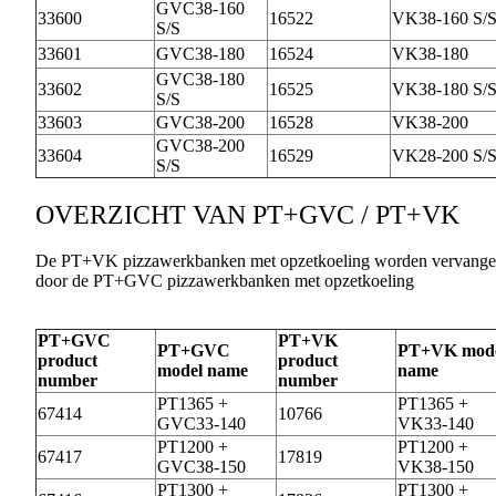
GVC38-160
33600
16522
VK38-160 S/
S/S
33601
GVC38-180
16524
VK38-180
GVC38-180
33602
16525
VK38-180 S/
S/S
33603
GVC38-200
16528
VK38-200
GVC38-200
33604
16529
VK28-200 S/
S/S
OVERZICHT VAN PT+GVC / PT+VK
De PT+VK pizzawerkbanken met opzetkoeling worden vervang
door de PT+GVC pizzawerkbanken met opzetkoeling
PT+GVC
PT+VK
PT+GVC
PT+VK mod
product
product
model name
name
number
number
PT1365 +
PT1365 +
67414
10766
GVC33-140
VK33-140
PT1200 +
PT1200 +
67417
17819
GVC38-150
VK38-150
PT1300 +
PT1300 +