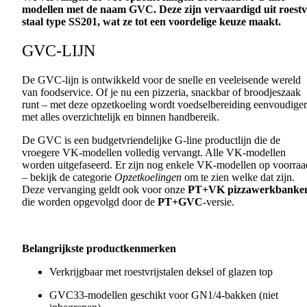
modellen met de naam GVC. Deze zijn vervaardigd uit roestv
staal type SS201, wat ze tot een voordelige keuze maakt.
GVC-LIJN
De GVC-lijn is ontwikkeld voor de snelle en veeleisende wereld
van foodservice. Of je nu een pizzeria, snackbar of broodjeszaak
runt – met deze opzetkoeling wordt voedselbereiding eenvoudiger
met alles overzichtelijk en binnen handbereik.
De GVC is een budgetvriendelijke G-line productlijn die de
vroegere VK-modellen volledig vervangt. Alle VK-modellen
worden uitgefaseerd. Er zijn nog enkele VK-modellen op voorraa
– bekijk de categorie
Opzetkoelingen
om te zien welke dat zijn.
Deze vervanging geldt ook voor onze
PT+VK pizzawerkbanke
die worden opgevolgd door de
PT+GVC
-versie.
Belangrijkste productkenmerken
Verkrijgbaar met roestvrijstalen deksel of glazen top
GVC33-modellen geschikt voor GN1/4-bakken (niet