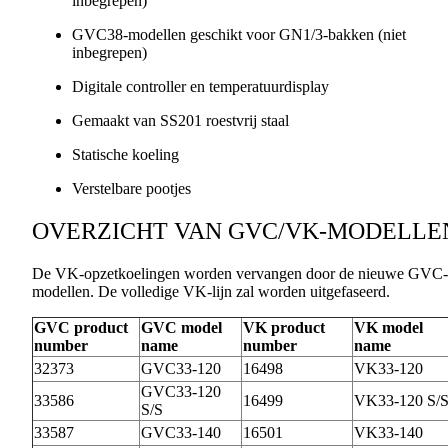
inbegrepen)
GVC38-modellen geschikt voor GN1/3-bakken (niet
inbegrepen)
Digitale controller en temperatuurdisplay
Gemaakt van SS201 roestvrij staal
Statische koeling
Verstelbare pootjes
OVERZICHT VAN GVC/VK-MODELLE
De VK-opzetkoelingen worden vervangen door de nieuwe GVC-
modellen. De volledige VK-lijn zal worden uitgefaseerd.
GVC product
GVC model
VK product
VK model
number
name
number
name
32373
GVC33-120
16498
VK33-120
GVC33-120
33586
16499
VK33-120 S/
S/S
33587
GVC33-140
16501
VK33-140