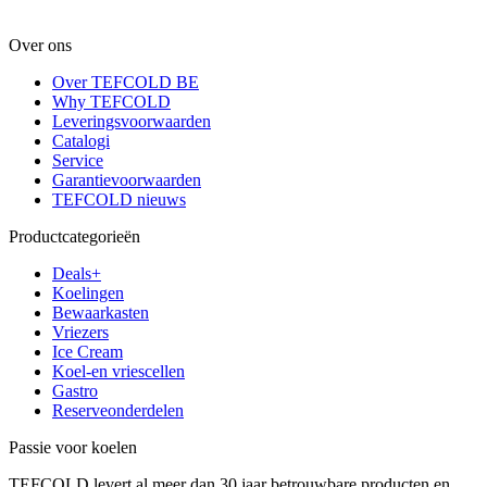
Over ons
Over TEFCOLD BE
Why TEFCOLD
Leveringsvoorwaarden
Catalogi
Service
Garantievoorwaarden
TEFCOLD nieuws
Productcategorieën
Deals+
Koelingen
Bewaarkasten
Vriezers
Ice Cream
Koel-en vriescellen
Gastro
Reserveonderdelen
Passie voor koelen
TEFCOLD levert al meer dan 30 jaar betrouwbare producten en