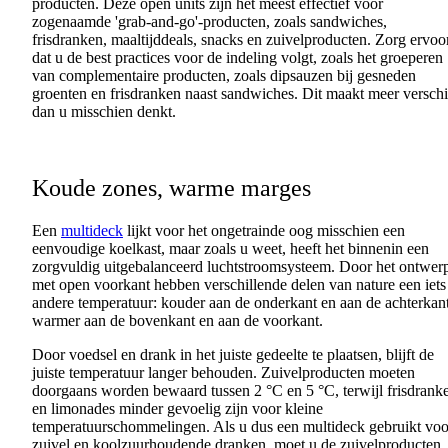
producten
.
Deze
open units
zijn
het
meest
effectief
voor
zogenaamde
'grab-and-go'-
producten
,
zoals
sandwiches,
frisdranken
,
maaltijddeals
, snacks
en
zuivelproducten
. Zorg
ervoo
dat
u de best practices
voor
de
indeling
volgt
,
zoals
het
groeperen
van
complementaire
producten
,
zoals
dipsauzen
bij
gesneden
groenten
en
frisdranken
naast
sandwiches. Dit
maakt
meer
verschi
dan u
misschien
denkt
.
Koude
zones,
warme
marges
Een
multideck
lijkt
voor
het
ongetrainde
oog
misschien
een
eenvoudige
koelkast
, maar
zoals
u
weet
,
heeft
het
binnenin
een
zorgvuldig
uitgebalanceerd
luchtstroomsysteem
. Door het
ontwer
met open
voorkant
hebben
verschillende
delen
van nature
een
iets
andere
temperatuur
:
kouder
aan
de
onderkant
en
aan
de
achterkan
warmer
aan
de
bovenkant
en
aan
de
voorkant
.
Door
voedsel
en
drank in het
juiste
gedeelte
te
plaatsen
,
blijft
de
juiste
temperatuur
langer
behouden
.
Zuivelproducten
moeten
doorgaans
worden
bewaard
tussen
2 °C
en
5 °C,
terwijl
frisdrank
en
limonades
minder
gevoelig
zijn
voor
kleine
temperatuurschommelingen
. Als u
dus
een
multideck
gebruikt
voo
zuivel
en
koolzuurhoudende
dranken
,
moet
u de
zuivelproducten