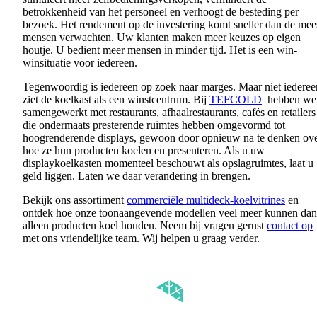
betrokkenheid
van het
personeel
en
verhoogt
de
besteding
per
bezoek
. Het
rendement
op de
investering
komt
sneller
dan de
mee
mensen
verwachten
.
Uw
klanten
maken
meer
keuzes
op eigen
houtje
. U
bedient
meer
mensen
in minder
tijd
. Het is
een
win-
winsituatie
voor
iedereen
.
Tegenwoordig
is
iedereen
op
zoek
naar
marges
. Maar
niet
iederee
ziet
de
koelkast
als
een
winstcentrum
. Bij
TEFCOLD
hebben
we
samengewerkt
met restaurants,
afhaalrestaurants
, cafés
en
retailers
die
ondermaats
presterende
ruimtes
hebben
omgevormd
tot
hoogrenderende
displays,
gewoon
door
opnieuw
na
te
denken
ove
hoe ze
hun
producten
koelen
en
presenteren
. Als u
uw
displaykoelkasten
momenteel
beschouwt
als
opslagruimtes
,
laat
u
geld
liggen
. Laten we
daar
verandering
in
brengen
.
Bekijk
ons
assortiment
commerciële multideck-koelvitrines
en
ontdek
hoe
onze
toonaangevende
modellen
veel
meer
kunnen
dan
alleen
producten
koel
houden
.
Neem
bij
vragen
gerust
contact op
met
ons
vriendelijke
team.
Wij
helpen
u
graag
verder
.