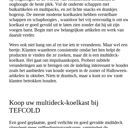
ooghoogte
de
beste
plek
.
Vul
de
onderste
schappen
met
bulkartikelen
en
multipacks,
en
zet
lichte
snacks
en
drankjes
hogerop
. De
meeste
moderne
koelkasten
hebben
verstelbare
schappen
en
schaphoogtes
,
waardoor
het
vrij
eenvoudig
is om
u
koelkast
er
goed
gevuld
uit
te
laten
zien
zonder
dat
hij
uit
zijn
voegen
barst
. Begin met
uw
belangrijkste
artikelen
en
werk
van
daaruit
verder
.
Wees
ook
niet
bang om
af
en
toe
iets
te
veranderen
. Maar
wel
een
beetje
.
Klanten
waarderen
consistentie
omdat
het hen
helpt
de
producten
te
vinden
die ze
zoeken
, maar
dit
is
een
multideck-
koelkast
. Het
gaat
om
impulsaankopen
.
Probeer
subtiele
veranderingen
aan
te
brengen
om de
indeling
interessant
te
houde
zoals
het
aanbieden
van
koude
soepen
in de
zomer
of Halloween-
artikelen
in
oktober
.
Niets
te
drastisch
, maar u
kunt
zo
uw
vaste
klanten
betrokken
houden
.
Koop
uw
multideck-
koelkast
bij
TEFCOLD
Een
goed
geplaatste
,
goed
verlichte
en
goed
gevulde
multideck
stimuleert
meer
zelfbedieningsverkopen
,
vermindert
de