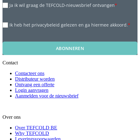
Ja ik wil graag de TEFCOLD-nieuwsbrief ontvangen
*
Ik heb het privacybeleid gelezen en ga hiermee akkoord.
*
ABONNEREN
Contact
Contacteer ons
Distributeur worden
Ontvang een offerte
Login aanvragen
Aanmelden voor de nieuwsbrief
Over ons
Over TEFCOLD BE
Why TEFCOLD
Leveringsvoorwaarden