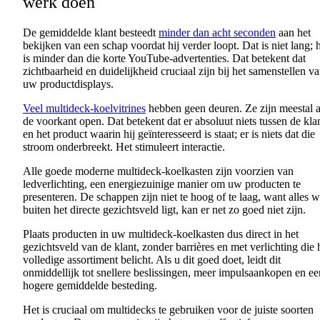
werk
doen
De
gemiddelde
klant
besteedt
minder dan acht seconden
aan
het
bekijken
van
een
schap
voordat
hij
verder
loopt
. Dat is
niet
lang; 
is minder dan die
korte
YouTube-
advertenties
. Dat
betekent
dat
zichtbaarheid
en
duidelijkheid
cruciaal
zijn
bij
het
samenstellen
va
uw
productdisplays
.
Veel multideck-koelvitrines
hebben
geen
deuren
. Ze
zijn
meestal
de
voorkant
open. Dat
betekent
dat
er
absoluut
niets
tussen
de
kla
en
het product
waarin
hij
geïnteresseerd
is
staat
; er is
niets
dat
die
stroom
onderbreekt
. Het
stimuleert
interactie
.
Alle
goede
moderne
multideck-
koelkasten
zijn
voorzien
van
ledverlichting
,
een
energiezuinige
manier
om
uw
producten
te
presenteren
. De
schappen
zijn
niet
te
hoog
of
te
laag
, want
alles
w
buiten
het
directe
gezichtsveld
ligt
,
kan
er net zo
goed
niet
zijn
.
Plaats
producten
in
uw
multideck-
koelkasten
dus
direct in het
gezichtsveld
van de
klant
,
zonder
barrières
en
met
verlichting
die 
volledige
assortiment
belicht
. Als u
dit
goed
doet
,
leidt
dit
onmiddellijk
tot
snellere
beslissingen
,
meer
impulsaankopen
en
ee
hogere
gemiddelde
besteding
.
Het is
cruciaal
om
multidecks
te
gebruiken
voor
de
juiste
soorten