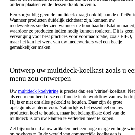
onderin
plaatsen
en
de
flessen
drank
bovenin
.
Een
zorgvuldig
gevulde
multideck
draagt
ook
bij
aan
de
efficiënti
Wanneer
producten
duidelijk
zichtbaar
zijn
,
kunnen
uw
medewerkers
sneller
zien
wanneer
de
houdbaarheidsdatum
nadert
waardoor
ze
producten
indien
nodig
kunnen
rouleren
. Dit is
geen
vervanging
voor
best practices
voor
voorraadrotatie
,
zoals
FIFO,
maar het
kan
het
werk
van
uw
medewerkers
wel
een
beetje
gemakkelijker
maken
.
Ontwerp
uw
multideck-
koelkast
zoals
u
ee
menu
zou
ontwerpen
Uw
multideck-koelvitrine
is
precies
dat
:
een
'vitrine'-
koelkast
. Net
als
een
menu
heeft
deze
een
functie
in de workflow van
uw
bedrij
Hij is er
niet
om
alles
gekoeld
te
houden
. Daar
zijn
de
grote
opslagunits achterin
voor
.
Natuurlijk
is het
essentieel
om
uw
producten
koel
te
houden
, maar het
belangrijkste
doel
van de
multideck is om
uw
klanten
te
verleiden
meer
te
kopen
.
Zet
bijvoorbeeld
al
uw
artikelen
met
een
hoge
marge
en
hoge
win
op
ooghoogte
. In de
wereld
van
commerciële
koelkasten
is