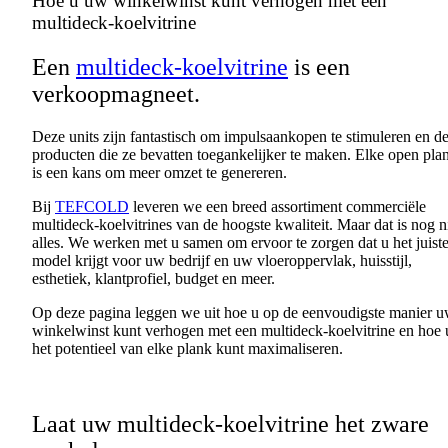
Hoe u
uw
winkelwinst
kunt
verhogen
met
een
multideck-
koelvitrine
Een
multideck-koelvitrine
is
een
verkoopmagneet
.
Deze
units
zijn
fantastisch
om
impulsaankopen
te
stimuleren
en
d
producten
die ze
bevatten
toegankelijker
te
maken
. Elke open pla
is
een
kans
om
meer
omzet
te
genereren
.
Bij
TEFCOLD
leveren
we
een
breed
assortiment
commerciële
multideck-
koelvitrines
van de
hoogste
kwaliteit
. Maar
dat
is
nog
n
alles
. We
werken
met u
samen
om
ervoor
te
zorgen
dat
u het
juist
model
krijgt
voor
uw
bedrijf
en
uw
vloeroppervlak
,
huisstijl
,
esthetiek
,
klantprofiel
, budget
en
meer
.
Op
deze
pagina
leggen
we
uit
hoe u op de
eenvoudigste
manier
u
winkelwinst
kunt
verhogen
met
een
multideck-
koelvitrine
en
hoe 
het
potentieel
van
elke
plank
kunt
maximaliseren
.
Laat
uw
multideck-
koelvitrine
het
zware